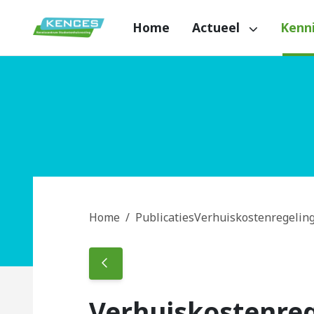
Spring naar content
Home
Actueel
Kenn
Kences
Home
Publicaties
Verhuiskostenregelin
Verhuiskostenreg