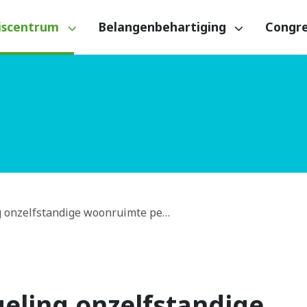
iscentrum
Belangenbehartiging
Congr
g onzelfstandige woonruimte pe…
eling onzelfstandige