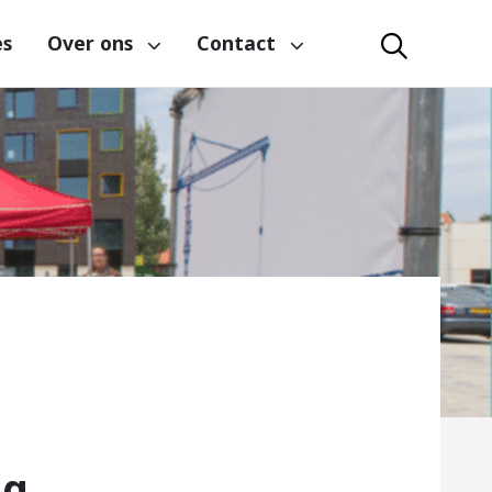
es
Over ons
Contact
ng