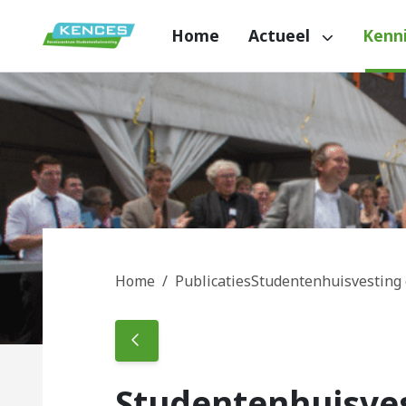
Spring naar content
Home
Actueel
Kenn
Kences
Home
Publicaties
Studentenhuisvesting
Studentenhuisve