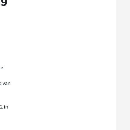
le
d van
2 in