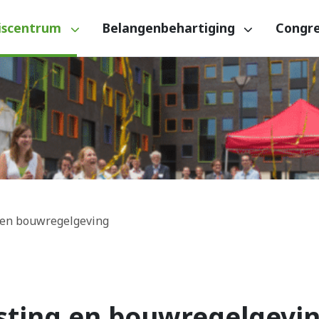
iscentrum
Belangenbehartiging
Congr
 en bouwregelgeving
sting en bouwregelgevi